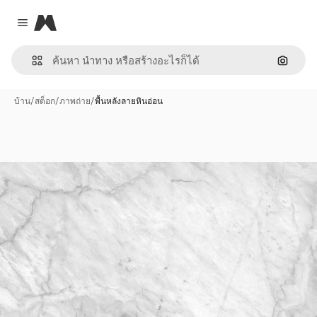
Magnific
Close menu
ค้นหาต
บ้าน
/
สต็อก
/
ภาพถ่าย
/
พื้นหลังลายหินอ่อน