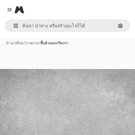
Magnific
Close menu
ค้นหาต
บ้าน
/
สต็อก
/
ภาพถ่าย
/
พื้นผิวคอนกรีตเก่า