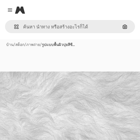
Magnific
Close menu
ค้นหาต
บ้าน
/
สต็อก
/
ภาพถ่าย
/
รูปแบบพื้นผิวปุยสีซี…