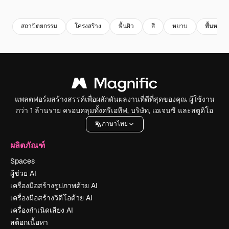
Premium
Premium
สร้างขึ้นโดย AI
Premium
Premium
สถาปัตยกรรม
โครงสร้าง
พื้นผิว
สี
หยาบ
พื้นหลัง
แพลตฟอร์มสร้างสรรค์เพื่อผลักดันผลงานที่ดีที่สุดของคุณ ผู้ใช้งาน
กว่า 1 ล้านราย ครอบคลุมทั้งครีเอทีฟ, บริษัท, เอเจนซี และสตูดิโอ
ภาษาไทย
ผลิตภัณฑ์
Spaces
ผู้ช่วย AI
เครื่องมือสร้างรูปภาพด้วย AI
เครื่องมือสร้างวิดีโอด้วย AI
เครื่องกำเนิดเสียง AI
สต็อกเนื้อหา