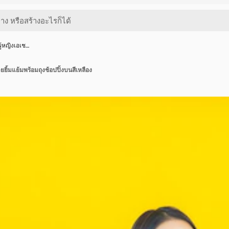
ู้หญิงเอเช…
ยยิ้มแย้มพร้อมถุงช้อปปิ้งบนสีเหลือง