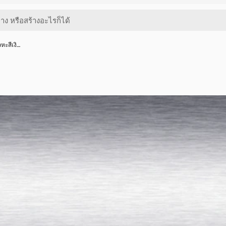
ลหะสีเงิ…