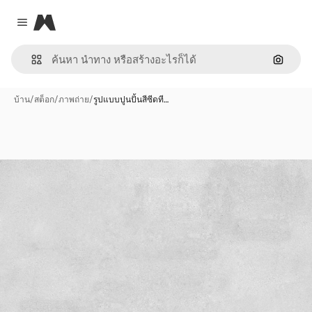
Magnific
Close menu
ค้นหาต
บ้าน
/
สต็อก
/
ภาพถ่าย
/
รูปแบบปูนปั้นสีซีดที…