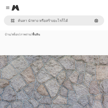
Magnific
Close menu
ค้นหาต
บ้าน
/
สต็อก
/
ภาพถ่าย
/
พื้นหิน