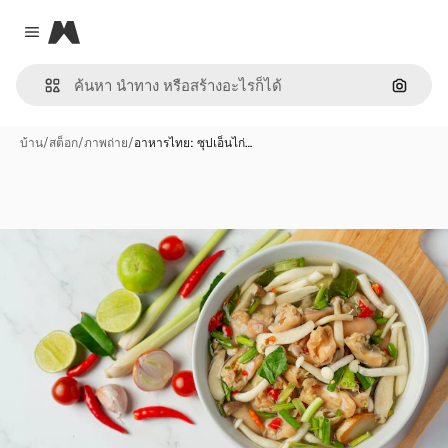
Magnific
Close menu
ค้นหาต
บ้าน
/
สต็อก
/
ภาพถ่าย
/
อาหารไทย: ซุปเอ็นไก่…