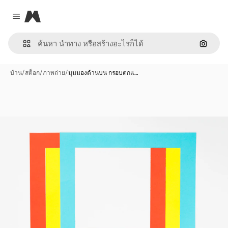
Magnific
Close menu
ค้นหาต
บ้าน
/
สต็อก
/
ภาพถ่าย
/
มุมมองด้านบน กรอบตกแ…