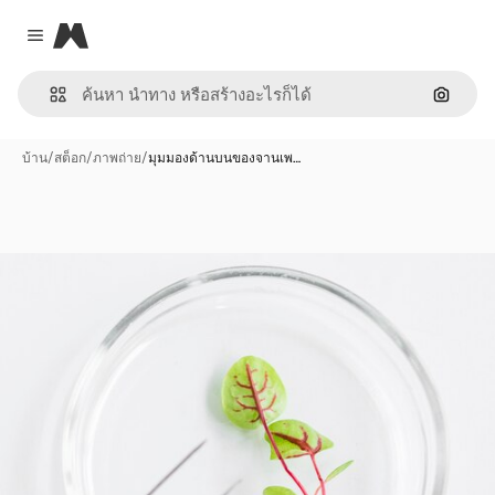
Magnific
Close menu
ค้นหาต
บ้าน
/
สต็อก
/
ภาพถ่าย
/
มุมมองด้านบนของจานเพ…