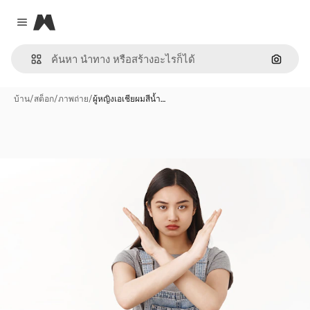
Magnific
Close menu
ค้นหาต
บ้าน
/
สต็อก
/
ภาพถ่าย
/
ผู้หญิงเอเชียผมสีน้ำ…