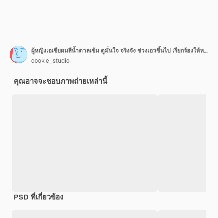
ผู้หญิงเอเชียผมสีน้ำตาลเข้ม ดูมั่นใจ จริงจัง ช่วงเอวขึ้นไป เรียกร้องให้หยุด แสดงท่าทางกอดอก ขมวดคิ้ว บึ้งตึง เตือน ปฏิเสธอย่างหนักแน่น ปฏิเสธข้อเสนอที่น่ากลัว ห้ามสิ่งต้องห้าม บนผนังสีขาว
cookie_studio
คุณอาจจะชอบภาพถ่ายเหล่านี้
PSD ที่เกี่ยวข้อง