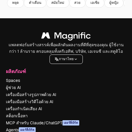
หยุด
คําเตือน
สมัยใหม่
สวย
เอเชีย
ผู้หญิง
ค
แพลตฟอร์มสร้างสรรค์เพื่อผลักดันผลงานที่ดีที่สุดของคุณ ผู้ใช้งาน
กว่า 1 ล้านราย ครอบคลุมทั้งครีเอทีฟ, บริษัท, เอเจนซี และสตูดิโอ
ภาษาไทย
ผลิตภัณฑ์
Spaces
ผู้ช่วย AI
เครื่องมือสร้างรูปภาพด้วย AI
เครื่องมือสร้างวิดีโอด้วย AI
เครื่องกำเนิดเสียง AI
สต็อกเนื้อหา
MCP สำหรับ Claude/ChatGPT
เออร์ลี่เบิร์ด
Agents
เออร์ลี่เบิร์ด