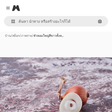
Magnific
Close menu
ค้นหาต
บ้าน
/
สต็อก
/
ภาพถ่าย
/
หัวหอมใหญ่สีขาวทั้งห…