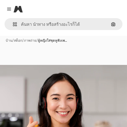
Magnific
Close menu
ค้นหาต
บ้าน
/
สต็อก
/
ภาพถ่าย
/
ผู้หญิงใส่ชุดหูฟังเพ…