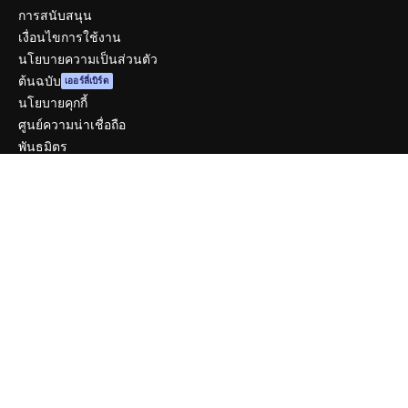
การสนับสนุน
เงื่อนไขการใช้งาน
นโยบายความเป็นส่วนตัว
ต้นฉบับ
เออร์ลี่เบิร์ด
นโยบายคุกกี้
ศูนย์ความน่าเชื่อถือ
พันธมิตร
ธุรกิจ
บริษัท
ราคา
เกี่ยวกับเรา
รีวิว
ร่วมงานกับเรา
แนวโน้มการค้นหา
บล็อก
กิจกรรม
Slidesgo