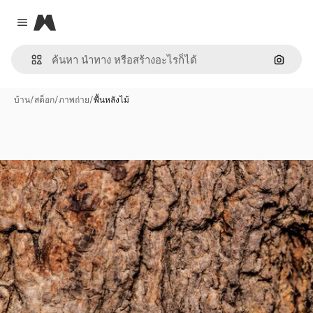
Magnific
Close menu
ค้นหาต
บ้าน
/
สต็อก
/
ภาพถ่าย
/
พื้นหลังไม้