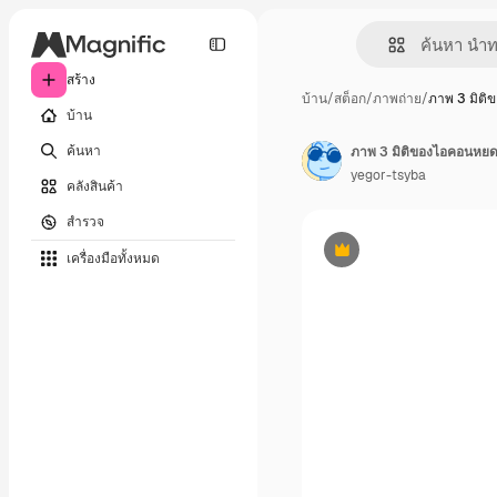
สร้าง
บ้าน
/
สต็อก
/
ภาพถ่าย
/
ภาพ 3 มิต
บ้าน
ค้นหา
ภาพ 3 มิติของไอคอนหยดน
yegor-tsyba
คลังสินค้า
สำรวจ
เครื่องมือทั้งหมด
พรีเมี่ยม