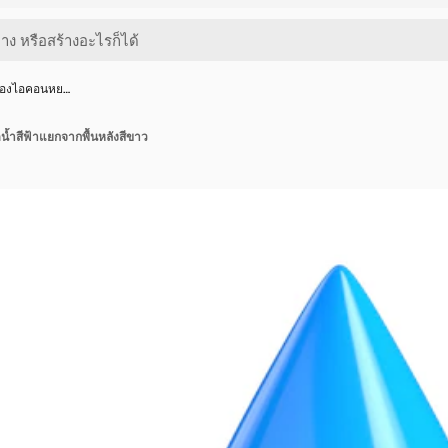
ิของไอคอนหย…
้ำสีฟ้าแยกจากพื้นหลังสีขาว