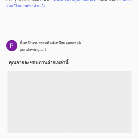
สร้างรูปภาพของคุณเองด้วย
เครื่องมือสร้างรูปภาพด้วย AI
และแก้ไขด้วย
เครื่อง
มือแก้ไขภาพถ่ายด้วย AI
พื้นหลังนามธรรมศิลปะหมึกแอลกอฮอล์
purplewingsart
คุณอาจจะชอบภาพถ่ายเหล่านี้