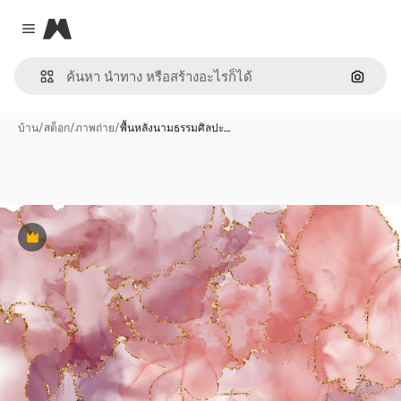
Magnific
Close menu
ค้นหาต
บ้าน
/
สต็อก
/
ภาพถ่าย
/
พื้นหลังนามธรรมศิลปะ…
พรีเมี่ยม