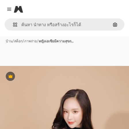
Magnific
Close menu
ค้นหาต
บ้าน
/
สต็อก
/
ภาพถ่าย
/
หญิงเอเชียมีความสุขถ…
พรีเมี่ยม