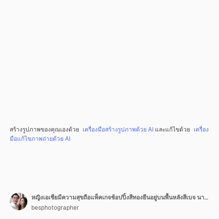
สร้างรูปภาพของคุณเองด้วย
เครื่องมือสร้างรูปภาพด้วย AI
และแก้ไขด้วย
เครื่อง
มือแก้ไขภาพถ่ายด้วย AI
หญิงเอเชียมีความสุขถือแพ็คเกจช้อปปิ้งสีทองยืนอยู่บนพื้นหลังสีเบจ นางแบบในการถ่ายภาพสตูดิโอ สาวสวยยิ้มแย้มมองกล้องพร้อมกระเป๋า
besphotographer