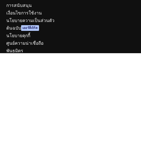
การสนับสนุน
เงื่อนไขการใช้งาน
นโยบายความเป็นส่วนตัว
ต้นฉบับ
เออร์ลี่เบิร์ด
นโยบายคุกกี้
ศูนย์ความน่าเชื่อถือ
พันธมิตร
ธุรกิจ
บริษัท
ราคา
เกี่ยวกับเรา
รีวิว
ร่วมงานกับเรา
แนวโน้มการค้นหา
บล็อก
กิจกรรม
Slidesgo