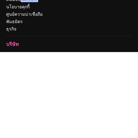
นโยบายคุกกี้
ศูนย์ความน่าเชื่อถือ
พันธมิตร
ธุรกิจ
บริษัท
ราคา
เกี่ยวกับเรา
รีวิว
ร่วมงานกับเรา
แนวโน้มการค้นหา
บล็อก
กิจกรรม
Slidesgo
ขายเนื้อหา
ห้องแถลงข่าว
กำลังมองหา magnific.ai