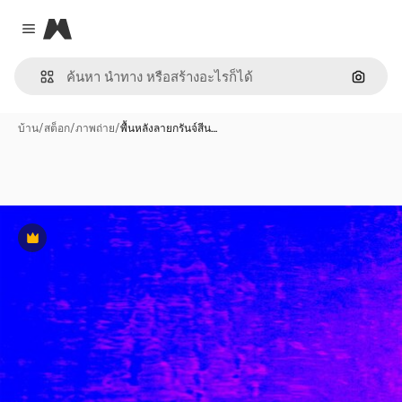
Magnific
Close menu
ค้นหาต
บ้าน
/
สต็อก
/
ภาพถ่าย
/
พื้นหลังลายกรันจ์สีน…
พรีเมี่ยม