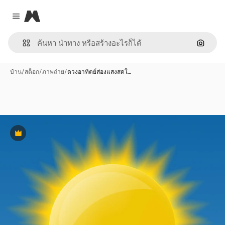
Magnific
Close menu
ค้นหาต
บ้าน
/
สต็อก
/
ภาพถ่าย
/
ดวงอาทิตย์ส่องแสงสดใ…
พรีเมี่ยม