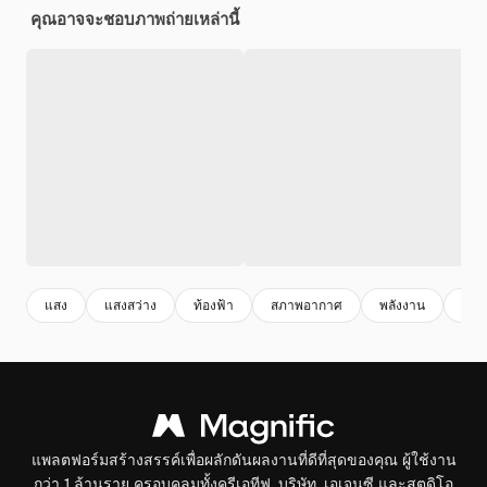
คุณอาจจะชอบภาพถ่ายเหล่านี้
แสง
แสงสว่าง
ท้องฟ้า
สภาพอากาศ
พลังงาน
ดวง
แพลตฟอร์มสร้างสรรค์เพื่อผลักดันผลงานที่ดีที่สุดของคุณ ผู้ใช้งาน
กว่า 1 ล้านราย ครอบคลุมทั้งครีเอทีฟ, บริษัท, เอเจนซี และสตูดิโอ