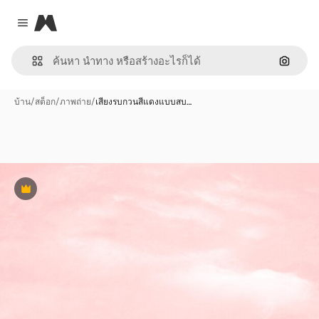
Magnific
Close menu
ค้นหาต
บ้าน
/
สต็อก
/
ภาพถ่าย
/
เสียงรบกวนสีแดงแบบสบ…
พรีเมี่ยม