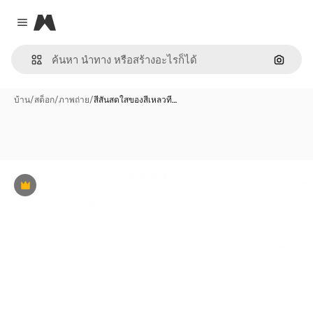
Magnific
Close menu
ค้นหาต
บ้าน
/
สต็อก
/
ภาพถ่าย
/
สีสันสดใสของสีเหลวที…
พรีเมี่ยม