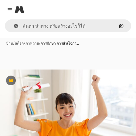
Magnific
Close menu
ค้นหาต
บ้าน
/
สต็อก
/
ภาพถ่าย
/
การศึกษา การสำเร็จกา…
พรีเมี่ยม