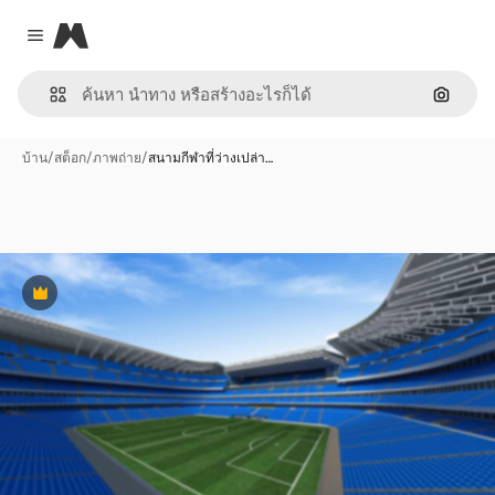
Magnific
Close menu
ค้นหาต
บ้าน
/
สต็อก
/
ภาพถ่าย
/
สนามกีฬาที่ว่างเปล่า…
พรีเมี่ยม