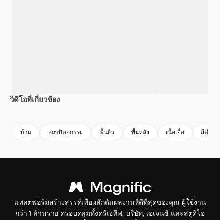
วิดีโอที่เกี่ยวข้อง
Premium
Premium
สร้างขึ้นโดย AI
Premium
Premium
บ้าน
สถาปัตยกรรม
พื้นผิว
พื้นหลัง
เนื้อเยื่อ
สีดํา
แพลตฟอร์มสร้างสรรค์เพื่อผลักดันผลงานที่ดีที่สุดของคุณ ผู้ใช้งาน
กว่า 1 ล้านราย ครอบคลุมทั้งครีเอทีฟ, บริษัท, เอเจนซี และสตูดิโอ