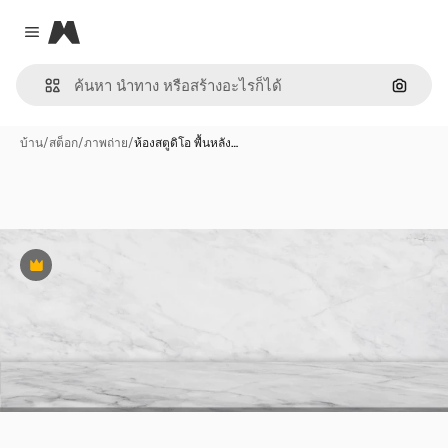
Magnific
Close menu
ค้นหาต
บ้าน
/
สต็อก
/
ภาพถ่าย
/
ห้องสตูดิโอ พื้นหลัง…
พรีเมี่ยม