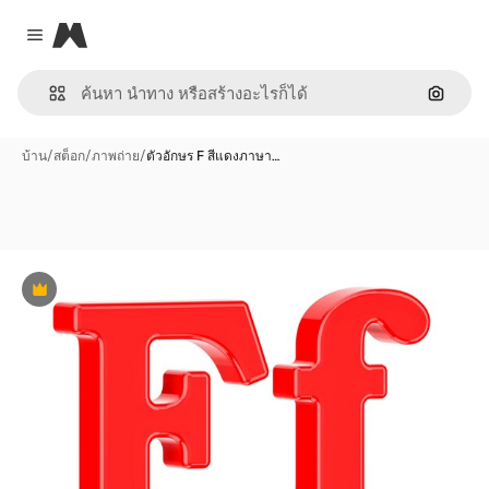
Magnific
Close menu
ค้นหาต
บ้าน
/
สต็อก
/
ภาพถ่าย
/
ตัวอักษร F สีแดงภาษา…
พรีเมี่ยม