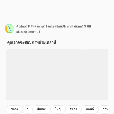
ตัวอักษร F สีแดงภาษาอังกฤษพร้อมเชิง การเรนเดอร์ 3 มิติ
alexextrememail
คุณอาจจะชอบภาพถ่ายเหล่านี้
สีแดง
สี
พื้นหลัง
ใหญ่
สีขาว
ฟอนต์
ภาษาอั