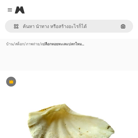
Magnific
Close menu
ค้นหาต
บ้าน
/
สต็อก
/
ภาพถ่าย
/
เปลือกหอยทะเลแปลกใหม…
พรีเมี่ยม