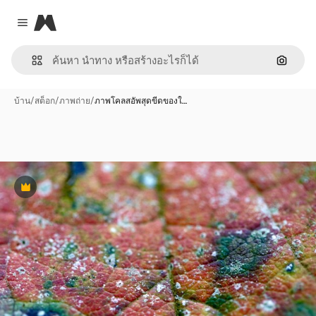
Magnific
Close menu
ค้นหาต
บ้าน
/
สต็อก
/
ภาพถ่าย
/
ภาพโคลสอัพสุดขีดของใ…
พรีเมี่ยม