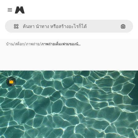
Magnific
Close menu
ค้นหาต
บ้าน
/
สต็อก
/
ภาพถ่าย
/
ภาพถ่ายเต็มเฟรมของน้…
พรีเมี่ยม