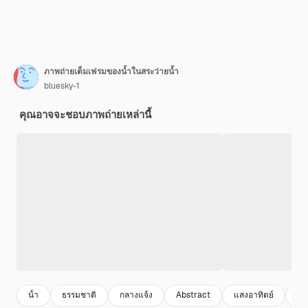
ภาพถ่ายเต็มเฟรมของน้ำในสระว่ายน้ำ
bluesky-1
คุณอาจจะชอบภาพถ่ายเหล่านี้
น้ํา
ธรรมชาติ
กลางแจ้ง
Abstract
แสงอาทิตย์
รู