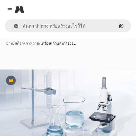
Magnific
Close menu
ค้นหาต
บ้าน
/
สต็อก
/
ภาพถ่าย
/
เครื่องแก้วและกล้องจ…
พรีเมี่ยม