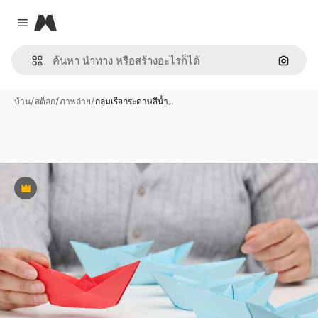
Magnific
Close menu
ค้นหาต
บ้าน
/
สต็อก
/
ภาพถ่าย
/
กลุ่มเรือกระดาษสีน้ำ…
พรีเมี่ยม