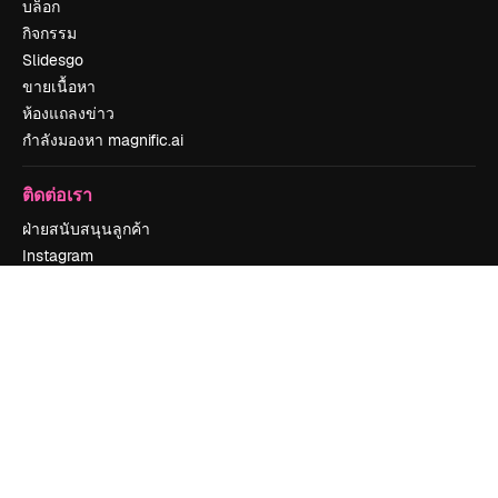
บล็อก
กิจกรรม
Slidesgo
ขายเนื้อหา
ห้องแถลงข่าว
กำลังมองหา magnific.ai
ติดต่อเรา
ฝ่ายสนับสนุนลูกค้า
Instagram
YouTube
LinkedIn
TikTok
Discord
X
Reddit
Copyright © 2010-
2026
Freepik Company S.L.U.
สงวนลิขสิทธิ์
.