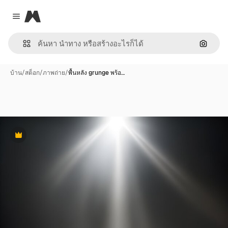
Magnific
Close menu
ค้นหาต
บ้าน
/
สต็อก
/
ภาพถ่าย
/
พื้นหลัง grunge พร้อ…
พรีเมี่ยม