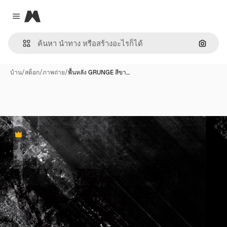
Magnific
Close menu
ค้นหาต
บ้าน
/
สต็อก
/
ภาพถ่าย
/
พื้นหลัง GRUNGE สีขา…
พรีเมี่ยม