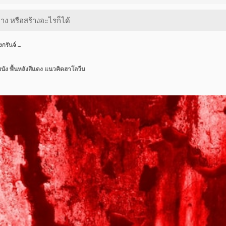
งกรันจ์ …
ิวผนัง พื้นหลังสีแดง แนวคิดฮาโลวีน