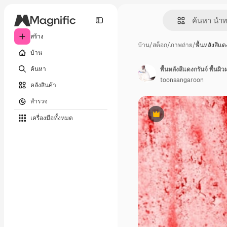
สร้าง
บ้าน
/
สต็อก
/
ภาพถ่าย
/
พื้นหลังสีแด
บ้าน
ค้นหา
พื้นหลังสีแดงกรันจ์ พื้นผ
toonsangaroon
คลังสินค้า
สำรวจ
เครื่องมือทั้งหมด
พรีเมี่ยม