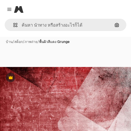
Magnific
Close menu
ค้นหาต
บ้าน
/
สต็อก
/
ภาพถ่าย
/
พื้นผิวสีแดง Grunge
พรีเมี่ยม