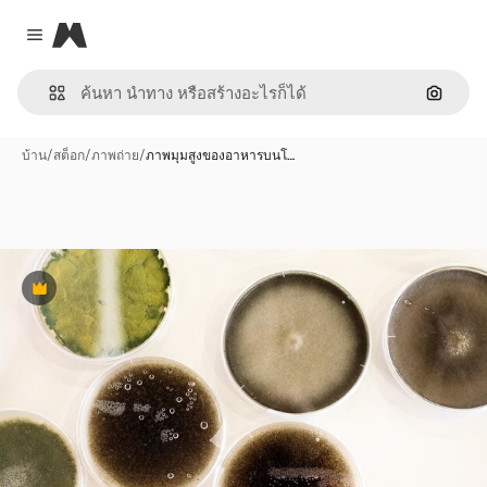
Magnific
Close menu
ค้นหาต
บ้าน
/
สต็อก
/
ภาพถ่าย
/
ภาพมุมสูงของอาหารบนโ…
พรีเมี่ยม