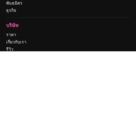
พันธมิตร
ธุรกิจ
บริษัท
ราคา
เกี่ยวกับเรา
รีวิว
ร่วมงานกับเรา
แนวโน้มการค้นหา
บล็อก
กิจกรรม
Slidesgo
ขายเนื้อหา
ห้องแถลงข่าว
กำลังมองหา magnific.ai
ติดต่อเรา
ฝ่ายสนับสนุนลูกค้า