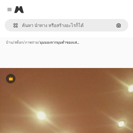
Magnific
Close menu
ค้นหาต
บ้าน
/
สต็อก
/
ภาพถ่าย
/
มุมมองจากมุมต่ำของแส…
พรีเมี่ยม