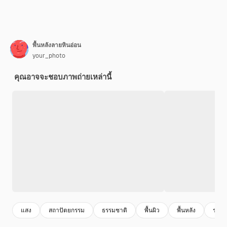
พื้นหลังลายหินอ่อน
your_photo
คุณอาจจะชอบภาพถ่ายเหล่านี้
แสง
สถาปัตยกรรม
ธรรมชาติ
พื้นผิว
พื้นหลัง
รายล