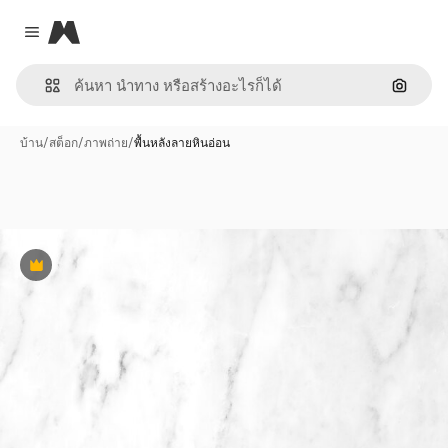
Magnific
Close menu
ค้นหาต
บ้าน
/
สต็อก
/
ภาพถ่าย
/
พื้นหลังลายหินอ่อน
พรีเมี่ยม