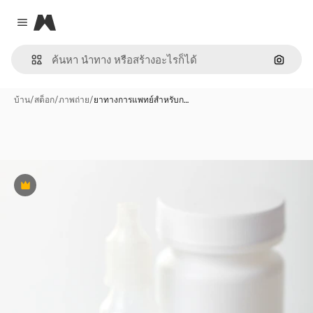
Magnific
Close menu
ค้นหาต
บ้าน
/
สต็อก
/
ภาพถ่าย
/
ยาทางการแพทย์สำหรับก…
พรีเมี่ยม