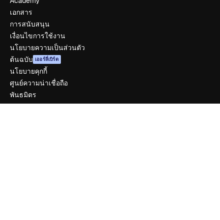
Academy
เอกสาร
การสนับสนุน
เงื่อนไขการใช้งาน
นโยบายความเป็นส่วนตัว
ต้นฉบับ
เออร์ลี่เบิร์ด
นโยบายคุกกี้
ศูนย์ความน่าเชื่อถือ
พันธมิตร
ธุรกิจ
บริษัท
ราคา
เกี่ยวกับเรา
รีวิว
ร่วมงานกับเรา
แนวโน้มการค้นหา
บล็อก
กิจกรรม