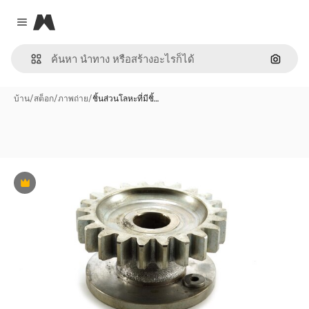
Magnific
Close menu
ค้นหาต
บ้าน
/
สต็อก
/
ภาพถ่าย
/
ชิ้นส่วนโลหะที่มีชิ้…
พรีเมี่ยม