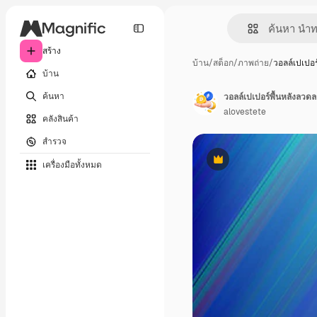
สร้าง
บ้าน
/
สต็อก
/
ภาพถ่าย
/
วอลล์เปเปอร
บ้าน
ค้นหา
วอลล์เปเปอร์พื้นหลังลวดลา
alovestete
คลังสินค้า
สำรวจ
เครื่องมือทั้งหมด
พรีเมี่ยม