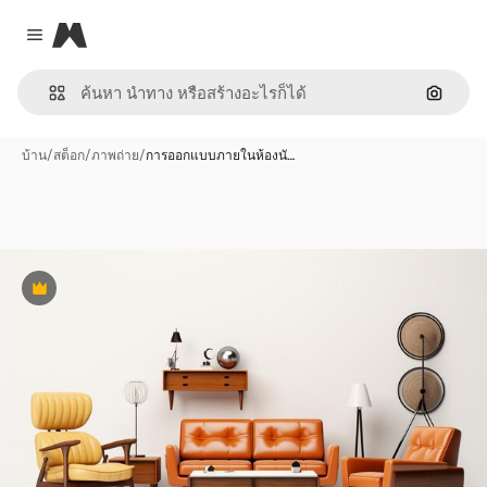
Magnific
Close menu
ค้นหาต
บ้าน
/
สต็อก
/
ภาพถ่าย
/
การออกแบบภายในห้องนั…
พรีเมี่ยม