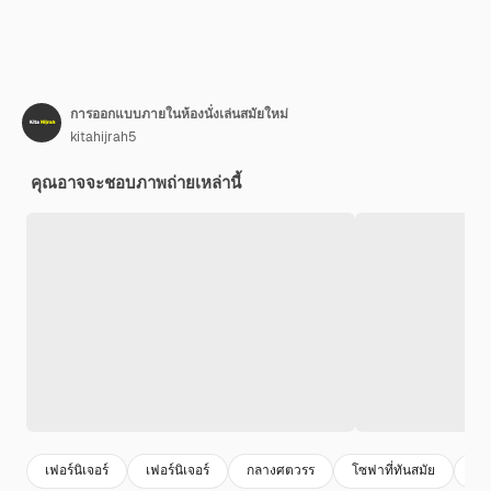
การออกแบบภายในห้องนั่งเล่นสมัยใหม่
kitahijrah5
คุณอาจจะชอบภาพถ่ายเหล่านี้
เฟอร์นิเจอร์
เฟอร์นิเจอร์
กลางศตวรร
โซฟาที่ทันสมัย
ชุด