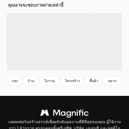
คุณอาจจะชอบภาพถ่ายเหล่านี้
แสง
บ้าน
โบราณ
โครงสร้าง
พื้นผิว
หยาบ
พ
แพลตฟอร์มสร้างสรรค์เพื่อผลักดันผลงานที่ดีที่สุดของคุณ ผู้ใช้งาน
กว่า 1 ล้านราย ครอบคลุมทั้งครีเอทีฟ, บริษัท, เอเจนซี และสตูดิโอ