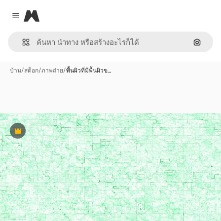
Magnific
Close menu
ค้นหาต
บ้าน
/
สต็อก
/
ภาพถ่าย
/
พื้นผิวที่มีพื้นผิวข…
พรีเมี่ยม