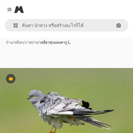
Magnific
Close menu
ค้นหาต
บ้าน
/
สต็อก
/
ภาพถ่าย
/
เหยี่ยวทุ่งมอนทากู (…
พรีเมี่ยม