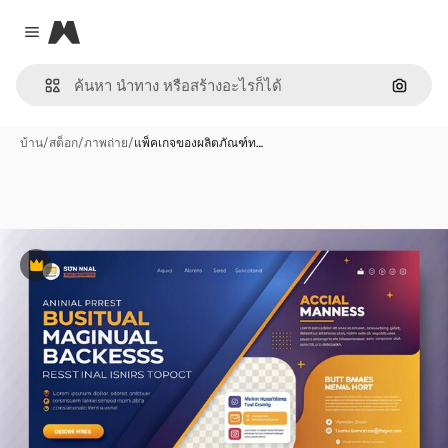
Magnific
Close menu
ค้นหาต
บ้าน
/
สต็อก
/
ภาพถ่าย
/
แพ็คเกจของผลิตภัณฑ์ท…
พรีเมี่ยม