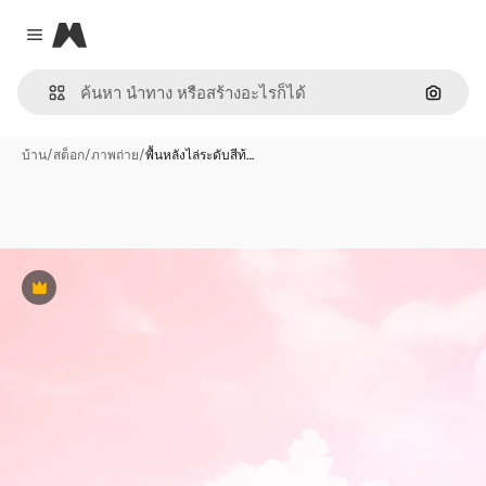
Magnific
Close menu
ค้นหาต
บ้าน
/
สต็อก
/
ภาพถ่าย
/
พื้นหลังไล่ระดับสีท้…
พรีเมี่ยม