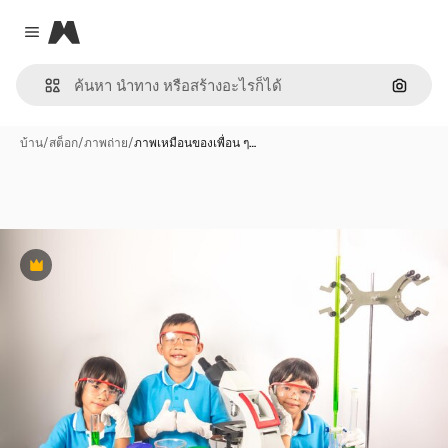
Magnific
Close menu
ค้นหาต
บ้าน
/
สต็อก
/
ภาพถ่าย
/
ภาพเหมือนของเพื่อน ๆ…
พรีเมี่ยม