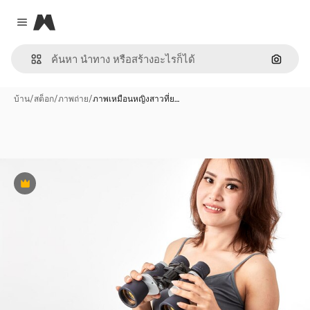
Magnific
Close menu
ค้นหาต
บ้าน
/
สต็อก
/
ภาพถ่าย
/
ภาพเหมือนหญิงสาวที่ย…
พรีเมี่ยม