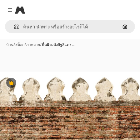
Magnific
Close menu
ค้นหาต
บ้าน
/
สต็อก
/
ภาพถ่าย
/
พื้นผิวผนังอิฐสีแดง …
พรีเมี่ยม