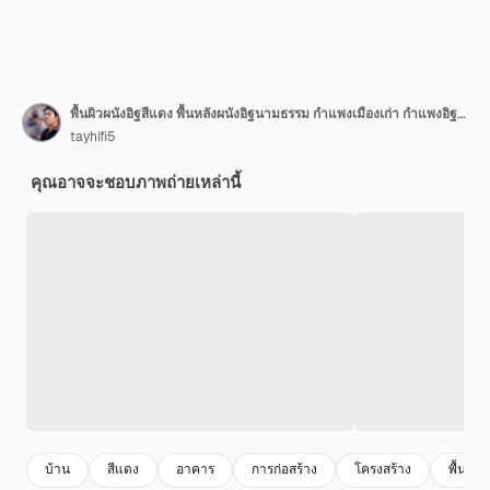
พื้นผิวผนังอิฐสีแดง พื้นหลังผนังอิฐนามธรรม กำแพงเมืองเก่า กำแพงอิฐแตกเก่า
tayhifi5
คุณอาจจะชอบภาพถ่ายเหล่านี้
บ้าน
สีแดง
อาคาร
การก่อสร้าง
โครงสร้าง
พื้นผิว