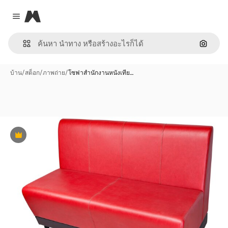
Magnific
Close menu
ค้นหาต
บ้าน
/
สต็อก
/
ภาพถ่าย
/
โซฟาสำนักงานหนังเทีย…
พรีเมี่ยม