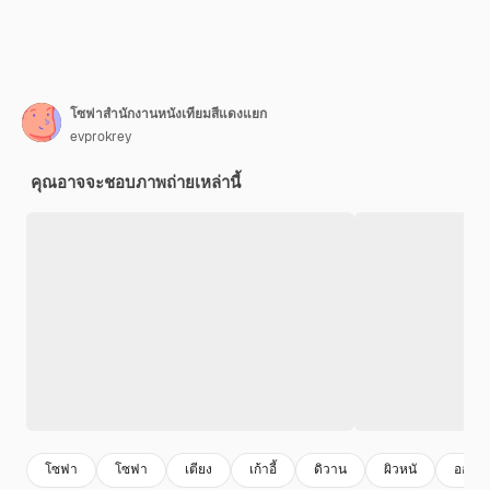
โซฟาสำนักงานหนังเทียมสีแดงแยก
evprokrey
คุณอาจจะชอบภาพถ่ายเหล่านี้
โซฟา
โซฟา
เตียง
เก้าอี้
ดิวาน
ผิวหนั
ออตโต