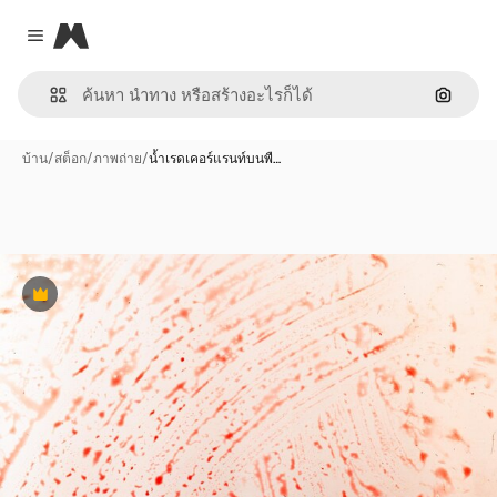
Magnific
Close menu
ค้นหาต
บ้าน
/
สต็อก
/
ภาพถ่าย
/
น้ำเรดเคอร์แรนท์บนพื…
พรีเมี่ยม