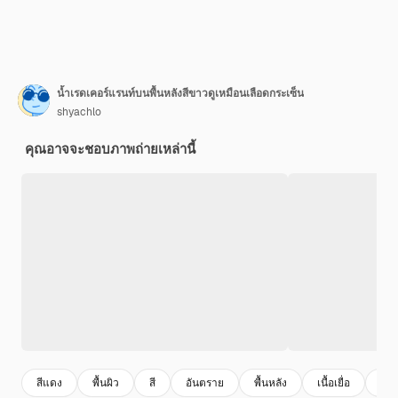
น้ำเรดเคอร์แรนท์บนพื้นหลังสีขาวดูเหมือนเลือดกระเซ็น
shyachlo
คุณอาจจะชอบภาพถ่ายเหล่านี้
สีแดง
พื้นผิว
สี
อันตราย
พื้นหลัง
เนื้อเยื่อ
สีข